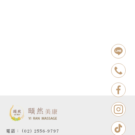
(02) 2556-9797